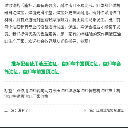
过镀铬的活塞杆，具有高强度，耐冲击且不易变形。缸体都经过机
器自动焊接，焊缝光滑平整，焊接处更坚固耐用。密封件采用进口
材料，具有双道密封圈减轻摩擦阻力，防止漏油现象发生。出厂前
每个油缸都有专业的设备进行试压，保压。确保合格后才能装车发
货。我们提供优质的售后服务，是一家有20年经验的双作用液压油
缸生产厂家，欢迎社会各界朋友光临指导，参观！
推荐配套使用
液压油缸
，
自卸车中置顶油缸
，
自卸车套
筒油缸
，
自卸车前置顶油缸
标签：
双作用油缸
转向助力液压油缸
垃圾车油缸
装载机油缸
推土机
油缸
挖掘机油缸厂家价格
上一篇：没有了！
下一篇：压缩式垃圾车油缸