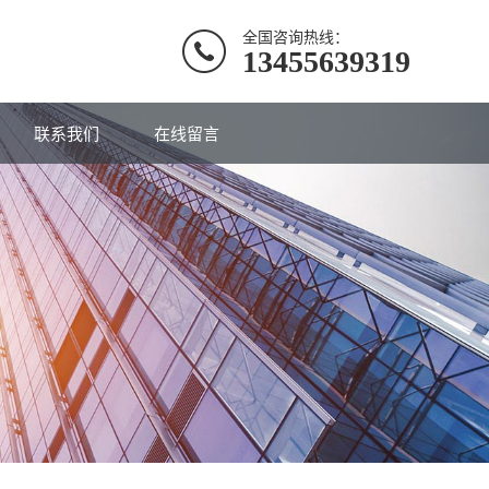
全国咨询热线：
13455639319
联系我们
在线留言