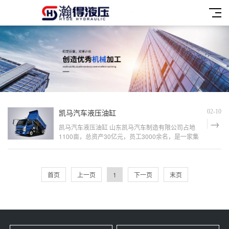
凯马汽车液压油缸
02-10
凯马汽车液压油缸 山东凯马汽车制造有限公司占地
1100亩，总资产30亿元，员工3000余名，是一家集
研发、生产、销售、服务于一体的大型商用车企业，
山东省高新技术企业。主导产品为“凯马”牌载货汽车,
车型涵盖微型、轻型、中重型载货汽车以及皮卡、专
用车、新能源汽车六大系列，经国家工业和信息化
首页
上一页
1
下一页
末页