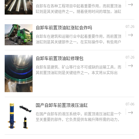
前置顶油缸的结构：1. 外观及主要部件介绍 自卸车
自卸车在各种工程项目中起着重要作用，而前置顶油
缸则是其关键组件之一。随着使用时间的增加，油缸
可能需要拆卸进行维修或更换。那么，自卸车前置顶
油缸怎么拆呢？本文将从实际出发，详细介绍油缸的
自卸车前置顶油缸涨缸会炸吗
07-26
拆卸步骤和注意事项，帮助读者轻松完成这一任务。
自卸车前置顶油缸拆前准备工作：1. 工具和设备准备
自卸车在建筑和运输行业中起着重要作用，而前置顶
&n
油缸则是其关键部件之一。在实际操作中，有些用户
可能会遇到油缸涨缸的情况，这不仅会影响工作效
率，还可能带来安全隐患。本文将从实际出发，详细
自卸车前置顶油缸修理包
07-26
探讨自卸车前置顶油缸涨缸的原因、危害以及应对措
施。自卸车前置顶油涨缸的原因：1. 液压油质量问题
自卸车是建筑、矿山等行业不可或缺的运输工具，而
&nbs
其前置顶油缸则是关键组件之一。本文将从实际出
发，分析自卸车前置顶油缸常见问题及其修理包的使
用方法，让读者更好地了解这一重要部件的维护和保
养。自卸车前置顶油缸常见问题：1. 前置顶油缸漏油
前置顶油缸漏油是最常见的问题之一。漏油不仅会
国产自卸车前置顶液压油缸
07-06
在国产自卸车的液压系统中，前置顶液压油缸是一个
至关重要的部件。它负责提供车厢升降所需的动力，
确保自卸车能够高效运作。本文将详细介绍国产自卸
车前置顶液压油缸的构造、工作原理、常见问题及其
解决方法，帮助用户更好地维护和使用这一关键部