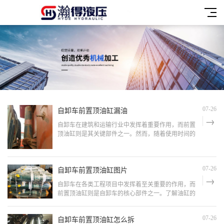
自卸车前置顶油缸漏油
07-26
自卸车在建筑和运输行业中发挥着重要作用，而前置
顶油缸则是其关键部件之一。然而，随着使用时间的
增加，油缸漏油问题可能会时有发生，不仅影响工作
效率，还可能带来安全隐患。本文将从实际出发，详
细探讨自卸车前置顶油缸漏油的原因、解决方法及预
自卸车前置顶油缸图片
防措施。自卸车前置顶油缸漏油的原因：1. 密封件老
07-26
化或损坏&
自卸车在各类工程项目中发挥着至关重要的作用，而
前置顶油缸则是自卸车的核心部件之一。了解油缸的
结构和维护方法，有助于延长其使用寿命，提高工作
效率。本文将从实际出发，通过图片展示和详细解
自卸车前置顶油缸怎么拆
07-26
析，帮助读者更好地了解自卸车前置顶油缸。自卸车