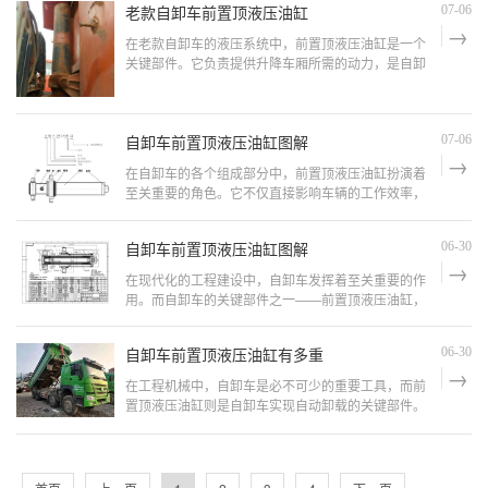
件。国产自卸车前置顶液压油缸的基本构造： 国产
老款自卸车前置顶液压油缸
07-06
在老款自卸车的液压系统中，前置顶液压油缸是一个
关键部件。它负责提供升降车厢所需的动力，是自卸
车正常运行的核心。本文将详细介绍老款自卸车前置
顶液压油缸的构造、工作原理、常见问题及其解决方
法，帮助用户更好地维护和使用这一重要部件。老款
自卸车前置顶液压油缸图解
自卸车前置顶液压油缸的基本构造： 老款自卸车
07-06
在自卸车的各个组成部分中，前置顶液压油缸扮演着
至关重要的角色。它不仅直接影响车辆的工作效率，
还与安全性密切相关。因此，了解自卸车前置顶液压
油缸的构造、工作原理以及维护方法，对每位自卸车
自卸车前置顶液压油缸图解
06-30
用户来说都是非常必要的。自卸车前置顶液压油缸的
构造与工作原理: 自卸车前置顶液压油缸主要由缸
在现代化的工程建设中，自卸车发挥着至关重要的作
用。而自卸车的关键部件之一——前置顶液压油缸，
则是实现货物快速卸载的重要保障。本文将以“自卸
车前置顶液压油缸图解”为关键词，为大家详细介绍
自卸车前置顶液压油缸有多重
06-30
这一重要部件，帮助读者更好地了解其工作原理及应
用场景。自卸车前置顶液压油缸的基本结构：液压油
在工程机械中，自卸车是必不可少的重要工具，而前
缸的组成部
置顶液压油缸则是自卸车实现自动卸载的关键部件。
许多用户在选购和使用自卸车时，都会关心前置顶液
压油缸的重量问题。本文将围绕“自卸车前置顶液压
油缸有多重”这一关键词展开，帮助读者更好地了解
液压油缸的重量及其影响因素。前置顶液压油缸的基