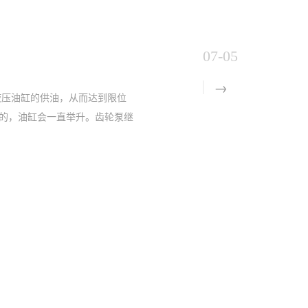
07-05
液压油缸的供油，从而达到限位
的，油缸会一直举升。齿轮泵继