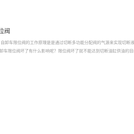
位阀
 自卸车限位阀的工作原理是是通过切断多功能分配阀的气源来实现切断
卸车限位阀坏了有什么影响呢？限位阀坏了就不能达到切断油缸供油的目
，这时候如果齿轮泵工作压力过大，就会有爆缸的可能。一般来