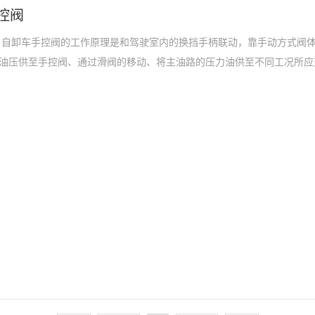
控阀
 自卸车手控阀的工作原理是和驾驶室内的换挡手柄联动，靠手动方式阀
油压供至手控阀、通过滑阀的移动、将主油路的压力油供至不同工况所应
式，于举升阀进行链接从而实现控制，自卸车手控阀的安装流程