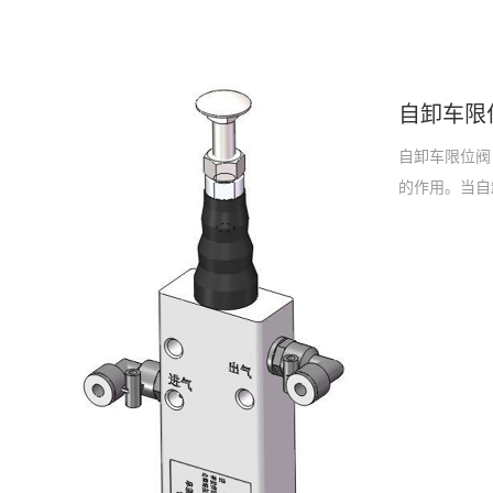
自卸车限
自卸车限位阀
的作用。当自
续向油缸供油