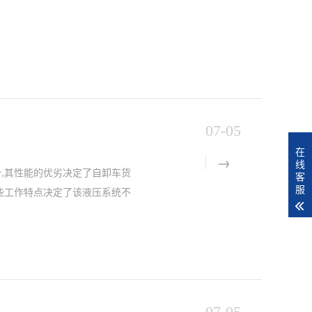
07-05
在
线
,其性能的优劣决定了自卸车货
客
服
些工作特点决定了该液压系统不
07-05