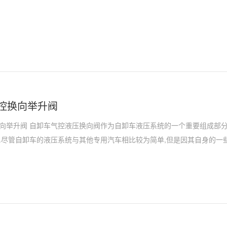
控换向举升阀
向举升阀 自卸车气控液压换向阀作为自卸车液压系统的一个重要组成部分
.尽管自卸车的液压系统与其他专用汽车相比较为简单,但是因其自身的一
,但是其恶劣的工况容易导致液压系统出现故障。