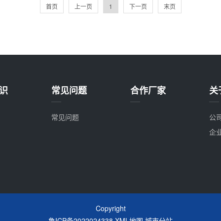
首页
上一页
1
下一页
末页
识
常见问题
合作厂家
关
常见问题
公
企
Copyright
鲁ICP备2022024338
XML地图
城市分站