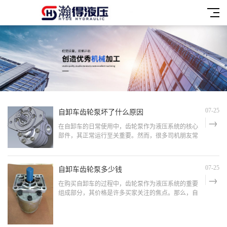
自卸车齿轮泵坏了什么原因
07-25
在自卸车的日常使用中，齿轮泵作为液压系统的核心
部件，其正常运行至关重要。然而，很多司机朋友常
常会遇到齿轮泵频繁损坏的问题。这不仅增加了维修
成本，还影响了工作效率。那么，自卸车齿轮泵坏了
什么原因呢？本文将从实际出发，为大家分析并提供
自卸车齿轮泵多少钱
07-25
解决方案。自卸车齿轮泵损坏的常见原因：1. 操作不
当操作不当
在购买自卸车的过程中，齿轮泵作为液压系统的重要
组成部分，其价格是许多买家关注的焦点。那么，自
卸车齿轮泵到底多少钱呢？本文将从实际出发，为您
详细分析自卸车齿轮泵的价格构成，并提供一些购买
建议。影响自卸车齿轮泵价格的因素：1. 品牌和质量