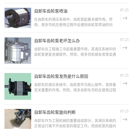
不同品牌的齿轮泵价格差异较大，知名品牌通常价格
较高，但质
自卸车齿轮泵喷油
07-25
在自卸车的液压系统中，齿轮泵起着关键作用。然
而，很多司机在使用过程中会遇到齿轮泵喷油的问
题，这不仅会导致液压系统故障，还会增加维护成
本。那么，自卸车齿轮泵喷油的原因是什么，又该如
自卸车齿轮泵老坏怎么办
07-25
何解决呢？本文将从实际出发，为您详细分析。自卸
车齿轮泵喷油的原因：1. 密封件老化或损坏齿轮泵的
自卸车在工程施工中起着重要作用，其液压系统中的
密封件长期使用后，容易出现老化
齿轮泵更是关键部件。然而，很多司机朋友常常会遇
到齿轮泵频繁损坏的问题，这不仅增加了维修成本，
还影响了工作效率。那么，自卸车齿轮泵老坏怎么办
呢？本文将从实际出发，为大家提供一些解决方案。
自卸车齿轮泵老坏的原因：1. 使用环境恶劣自卸车通
自卸车齿轮泵发热是什么原因
07-25
常在工地、
自卸车的液压系统中，齿轮泵作为核心部件，发挥着
至关重要的作用。然而，很多自卸车司机在使用过程
中会遇到齿轮泵发热的问题，这不仅影响了工作效
率，还可能导致设备损坏。本文将从实际出发，分析
自卸车齿轮泵发热的主要原因，并提供有效的解决方
案。自卸车齿轮泵发热的主要原因：1. 油液温度过高
自卸车齿轮泵旋向判断
07-25
液压油在长时
自卸车作为工程机械的重要组成部分，其液压系统的
正常运行离不开齿轮泵的稳定工作。而齿轮泵的旋向
判断是确保液压系统正常运作的关键一步。本文将从