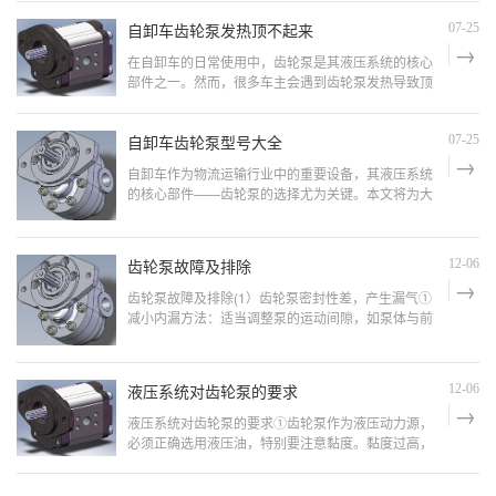
实际出发，详细介绍如何判断自卸车齿轮泵的旋向。
自卸车齿轮泵发热顶不起来
07-25
自卸车齿轮泵旋向的定义：1. 旋向的基本概念齿轮泵
的旋向指的是齿轮泵在工作时齿轮的旋转方向。一般
在自卸车的日常使用中，齿轮泵是其液压系统的核心
分为正向旋
部件之一。然而，很多车主会遇到齿轮泵发热导致顶
不起来的问题。这不仅影响了自卸车的正常工作，还
可能导致更严重的机械故障。本文将从实际出发，分
自卸车齿轮泵型号大全
07-25
析齿轮泵发热的原因，并提供有效的解决方案。自卸
车齿轮泵发热的原因：1. 油液温度过高液压油在长时
自卸车作为物流运输行业中的重要设备，其液压系统
间工作后会
的核心部件——齿轮泵的选择尤为关键。本文将为大
家介绍自卸车齿轮泵的主要型号、选择指南及常见品
牌，帮助大家更好地了解和选购适合的齿轮泵。自卸
车齿轮泵的主要型号：市场上常见的自卸车齿轮泵型
齿轮泵故障及排除
12-06
号多种多样，主要包括以下几种：CBG系列齿轮泵适
用于中小型自
齿轮泵故障及排除(1）齿轮泵密封性差，产生漏气①
减小内漏方法：适当调整泵的运动间隙，如泵体与前
后端盖因装配时有毛刺或平面度不良时，用油石修整
毛刺，在平板上用金刚砂石研磨或在平面磨床上修
磨，使平面度不大于0.05mm。②现泵盖有采用塑料
液压系统对齿轮泵的要求
12-06
压盖的，但因塑料冷缩，易造成密封不良。解决办法
是，用丙酮或无水酒精将前后端
液压系统对齿轮泵的要求①齿轮泵作为液压动力源，
必须正确选用液压油，特别要注意黏度。黏度过高，
会引起齿轮泵吸油不足；黏度过低易引起泄漏增加，
降低泵的容积效率。液压油的黏度性能要好，要有良