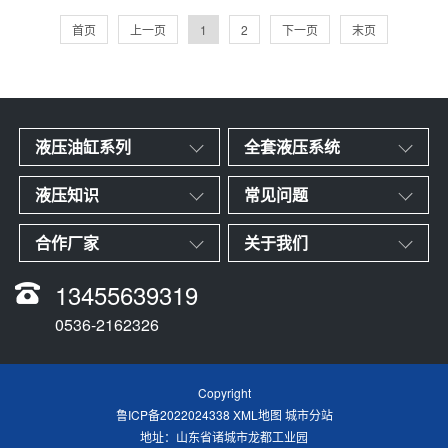
好的润滑性及化学稳定性。推荐使用上稠30-1或兰稠
30-1的液压油。夏天可选用30＃液压油，冬天选用
首页
上一页
1
2
下一页
末页
20＃液压油。一般一年左右换
液压油缸系列
全套液压系统
液压知识
常见问题
合作厂家
关于我们
13455639319
0536-2162326
Copyright
鲁ICP备2022024338
XML地图
城市分站
地址：山东省诸城市龙都工业园