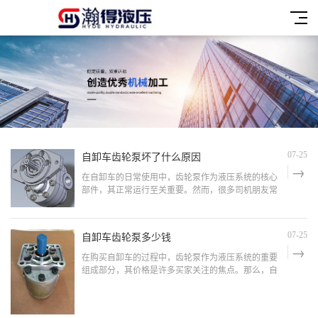
自卸车齿轮泵坏了什么原因
07-25
在自卸车的日常使用中，齿轮泵作为液压系统的核心
部件，其正常运行至关重要。然而，很多司机朋友常
常会遇到齿轮泵频繁损坏的问题。这不仅增加了维修
成本，还影响了工作效率。那么，自卸车齿轮泵坏了
什么原因呢？本文将从实际出发，为大家分析并提供
自卸车齿轮泵多少钱
07-25
解决方案。自卸车齿轮泵损坏的常见原因：1. 操作不
当操作不当
在购买自卸车的过程中，齿轮泵作为液压系统的重要
组成部分，其价格是许多买家关注的焦点。那么，自
卸车齿轮泵到底多少钱呢？本文将从实际出发，为您
详细分析自卸车齿轮泵的价格构成，并提供一些购买
建议。影响自卸车齿轮泵价格的因素：1. 品牌和质量