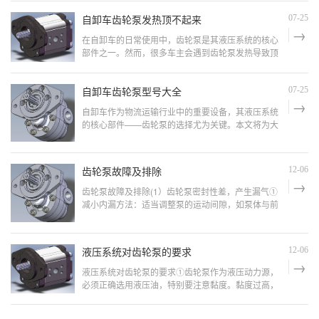
实际出发，详细介绍如何判断自卸车齿轮泵的旋向。
自卸车齿轮泵发热顶不起来
07-25
自卸车齿轮泵旋向的定义：1. 旋向的基本概念齿轮泵
的旋向指的是齿轮泵在工作时齿轮的旋转方向。一般
在自卸车的日常使用中，齿轮泵是其液压系统的核心
分为正向旋
部件之一。然而，很多车主会遇到齿轮泵发热导致顶
不起来的问题。这不仅影响了自卸车的正常工作，还
可能导致更严重的机械故障。本文将从实际出发，分
自卸车齿轮泵型号大全
07-25
析齿轮泵发热的原因，并提供有效的解决方案。自卸
车齿轮泵发热的原因：1. 油液温度过高液压油在长时
自卸车作为物流运输行业中的重要设备，其液压系统
间工作后会
的核心部件——齿轮泵的选择尤为关键。本文将为大
家介绍自卸车齿轮泵的主要型号、选择指南及常见品
牌，帮助大家更好地了解和选购适合的齿轮泵。自卸
车齿轮泵的主要型号：市场上常见的自卸车齿轮泵型
齿轮泵故障及排除
12-06
号多种多样，主要包括以下几种：CBG系列齿轮泵适
用于中小型自
齿轮泵故障及排除(1）齿轮泵密封性差，产生漏气①
减小内漏方法：适当调整泵的运动间隙，如泵体与前
后端盖因装配时有毛刺或平面度不良时，用油石修整
毛刺，在平板上用金刚砂石研磨或在平面磨床上修
磨，使平面度不大于0.05mm。②现泵盖有采用塑料
液压系统对齿轮泵的要求
12-06
压盖的，但因塑料冷缩，易造成密封不良。解决办法
是，用丙酮或无水酒精将前后端
液压系统对齿轮泵的要求①齿轮泵作为液压动力源，
必须正确选用液压油，特别要注意黏度。黏度过高，
会引起齿轮泵吸油不足；黏度过低易引起泄漏增加，
降低泵的容积效率。液压油的黏度性能要好，要有良