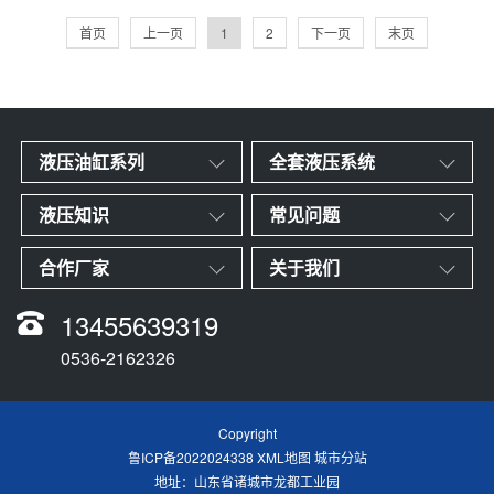
好的润滑性及化学稳定性。推荐使用上稠30-1或兰稠
30-1的液压油。夏天可选用30＃液压油，冬天选用
首页
上一页
1
2
下一页
末页
20＃液压油。一般一年左右换
液压油缸系列
全套液压系统
液压知识
常见问题
合作厂家
关于我们
13455639319
0536-2162326
Copyright
鲁ICP备2022024338
XML地图
城市分站
地址：山东省诸城市龙都工业园