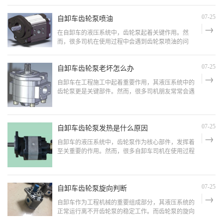
不同品牌的齿轮泵价格差异较大，知名品牌通常价格
较高，但质
自卸车齿轮泵喷油
07-25
在自卸车的液压系统中，齿轮泵起着关键作用。然
而，很多司机在使用过程中会遇到齿轮泵喷油的问
题，这不仅会导致液压系统故障，还会增加维护成
本。那么，自卸车齿轮泵喷油的原因是什么，又该如
自卸车齿轮泵老坏怎么办
07-25
何解决呢？本文将从实际出发，为您详细分析。自卸
车齿轮泵喷油的原因：1. 密封件老化或损坏齿轮泵的
自卸车在工程施工中起着重要作用，其液压系统中的
密封件长期使用后，容易出现老化
齿轮泵更是关键部件。然而，很多司机朋友常常会遇
到齿轮泵频繁损坏的问题，这不仅增加了维修成本，
还影响了工作效率。那么，自卸车齿轮泵老坏怎么办
呢？本文将从实际出发，为大家提供一些解决方案。
自卸车齿轮泵老坏的原因：1. 使用环境恶劣自卸车通
自卸车齿轮泵发热是什么原因
07-25
常在工地、
自卸车的液压系统中，齿轮泵作为核心部件，发挥着
至关重要的作用。然而，很多自卸车司机在使用过程
中会遇到齿轮泵发热的问题，这不仅影响了工作效
率，还可能导致设备损坏。本文将从实际出发，分析
自卸车齿轮泵发热的主要原因，并提供有效的解决方
案。自卸车齿轮泵发热的主要原因：1. 油液温度过高
自卸车齿轮泵旋向判断
07-25
液压油在长时
自卸车作为工程机械的重要组成部分，其液压系统的
正常运行离不开齿轮泵的稳定工作。而齿轮泵的旋向
判断是确保液压系统正常运作的关键一步。本文将从