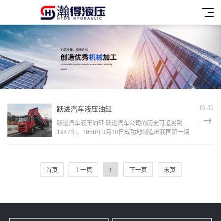
跃进汽车液压油缸
02-12
跃进汽车液压油缸 跃进汽车公司的历史可追溯到
1947年，1958年3月10日成功地制造出我国第一辆
轻型载货汽车，国家命名为跃进牌汽车，同时批准成
立南京汽车制造厂。后来经过多次重组，现在成为上
汽集团旗下商用车品牌。跃进车多次获得名牌产品、
一等品、全国用户最满意产品、消费者信得过产品等
首页
上一页
1
下一页
末页
殊荣